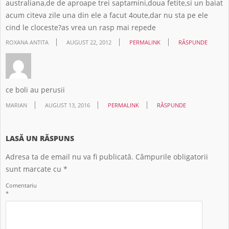
australiana,de de aproape trei saptamini,doua fetite,si un baiat
acum citeva zile una din ele a facut 4oute,dar nu sta pe ele
cind le cloceste?as vrea un rasp mai repede
ROXANA ANTITA
AUGUST 22, 2012
PERMALINK
RĂSPUNDE
ce boli au perusii
MARIAN
AUGUST 13, 2016
PERMALINK
RĂSPUNDE
LASĂ UN RĂSPUNS
Adresa ta de email nu va fi publicată.
Câmpurile obligatorii
sunt marcate cu
*
Comentariu
*