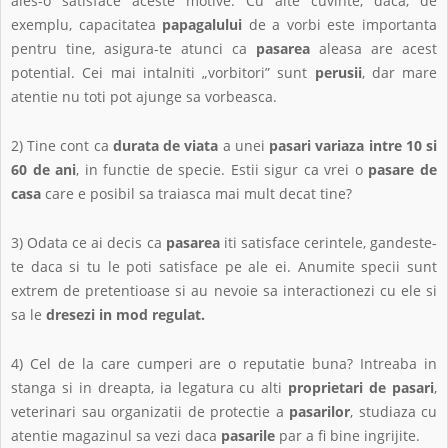
ales-o satisface aceste motive. Cu alte cuvinte, daca, de
exemplu, capacitatea
papagalului
de a vorbi este importanta
pentru tine, asigura-te atunci ca
pasarea
aleasa are acest
potential. Cei mai intalniti „vorbitori” sunt
perusii
, dar mare
atentie nu toti pot ajunge sa vorbeasca.
2) Tine cont ca
durata de viata
a unei
pasari variaza intre 10 si
60 de ani
, in functie de specie. Estii sigur ca vrei o
pasare de
casa
care e posibil sa traiasca mai mult decat tine?
3) Odata ce ai decis ca
pasarea
iti satisface cerintele, gandeste-
te daca si tu le poti satisface pe ale ei. Anumite specii sunt
extrem de pretentioase si au nevoie sa interactionezi cu ele si
sa le
dresezi in mod regulat.
4) Cel de la care cumperi are o reputatie buna? Intreaba in
stanga si in dreapta, ia legatura cu alti
proprietari de pasari
,
veterinari sau organizatii de protectie a
pasarilor
, studiaza cu
atentie magazinul sa vezi daca
pasarile
par a fi bine ingrijite.