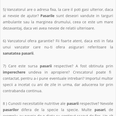
5) Vanzatorul are o adresa fixa, la care il poti gasi ulterior, daca
ai nevoie de ajutor?
Pasarile
sunt deseori vandute in targuri
ambulante sau la marginea drumului, ceea ce este um mare
dezavantaj, daca vei avea nevoie de relatii ulterioare.
6) Vanzatorul ofera garantie? Fii foarte atent, daca esti in fata
unui vanzator care nu-ti ofera asigurari referitoare la
sanatatea pasarii
.
7) Care este sursa
pasarii
respective? A fost obtinuta prin
imperechere
undeva in apropiere? Crescatorul poate fi
contactat, pentru a-i pune eventuale intrebari? Importul multor
specii a incetat cu ani de zile in urma, dar aducerea lor prin
contrabanda continua.
8 ) Cunosti necesitatiile nutritive ale
pasarii
respective? Nevoile
pasarilor
difera de la specie la specie. Multe
pasari
, de
exemplu au nevoie de o dieta cu continut scazut de fier. Un alt