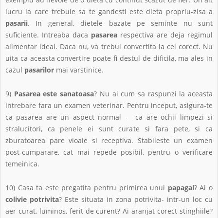
lucru la care trebuie sa te gandesti este dieta propriu-zisa a
pasarii
. In general, dietele bazate pe seminte nu sunt
suficiente. Intreaba daca
pasarea
respectiva are deja regimul
alimentar ideal. Daca nu, va trebui convertita la cel corect. Nu
uita ca aceasta convertire poate fi destul de dificila, ma ales in
cazul
pasarilor
mai varstinice.
9)
Pasarea este sanatoasa
? Nu ai cum sa raspunzi la aceasta
intrebare fara un examen veterinar. Pentru inceput, asigura-te
ca pasarea are un aspect normal – ca are ochii limpezi si
stralucitori, ca penele ei sunt curate si fara pete, si ca
zburatoarea pare vioaie si receptiva. Stabileste un examen
post-cumparare, cat mai repede posibil, pentru o verificare
temeinica.
10) Casa ta este pregatita pentru primirea unui
papagal
? Ai o
colivie potrivita
? Este situata in zona potrivita- intr-un loc cu
aer curat, luminos, ferit de curent? Ai aranjat corect stinghiile?