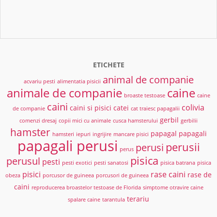
ETICHETE
animal de companie
acvariu pesti
alimentatia pisicii
animale de companie
caine
broaste testoase
caine
caini
colivia
caini si pisici
catei
de companie
cat traiesc papagalii
gerbil
comenzi dresaj
copii mici cu animale
cusca hamsterului
gerbilii
hamster
papagal
papagali
hamsteri
iepuri
ingrijire
mancare pisici
papagali perusi
perusii
perusi
perus
pisica
perusul
pesti
pesti exotici
pesti sanatosi
pisica batrana
pisica
pisici
rase caini
rase de
obeza
porcusor de guineea
porcusori de guineea
caini
reproducerea broastelor testoase de Florida
simptome otravire caine
terariu
spalare caine
tarantula