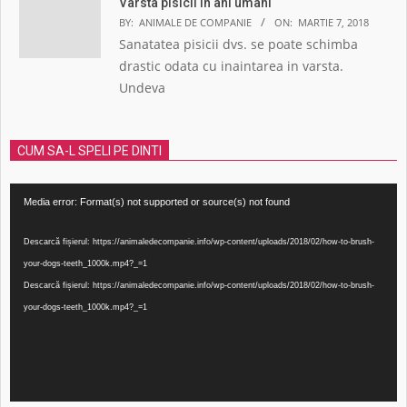
Varsta pisicii in ani umani
BY:
ANIMALE DE COMPANIE
ON:
MARTIE 7, 2018
Sanatatea pisicii dvs. se poate schimba
drastic odata cu inaintarea in varsta.
Undeva
CUM SA-L SPELI PE DINTI
Player
Media error: Format(s) not supported or source(s) not found
video
Descarcă fișierul: https://animaledecompanie.info/wp-content/uploads/2018/02/how-to-brush-
your-dogs-teeth_1000k.mp4?_=1
Descarcă fișierul: https://animaledecompanie.info/wp-content/uploads/2018/02/how-to-brush-
your-dogs-teeth_1000k.mp4?_=1