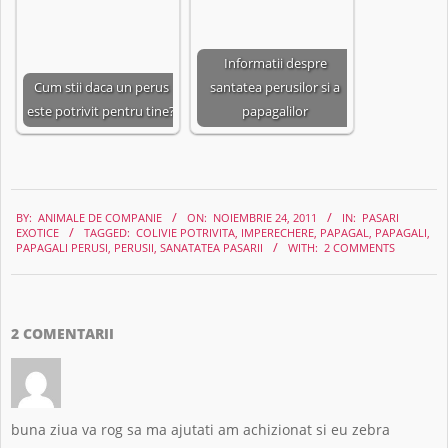
Informatii despre
Cum stii daca un perus
santatea perusilor si a
este potrivit pentru tine?
papagalilor
2011-
BY:
ANIMALE DE COMPANIE
ON:
NOIEMBRIE 24, 2011
IN:
PASARI
11-
EXOTICE
TAGGED:
COLIVIE POTRIVITA
,
IMPERECHERE
,
PAPAGAL
,
PAPAGALI
,
PAPAGALI PERUSI
,
PERUSII
,
SANATATEA PASARII
WITH:
2 COMMENTS
24
2 COMENTARII
buna ziua va rog sa ma ajutati am achizionat si eu zebra