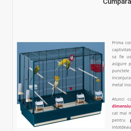
Cumparar
Prima con
captivitat
sa fie u
asigure 
punctele 
inconjur
metal inox
Atunci c
dimensiu
cat mai m
pentru
intotde