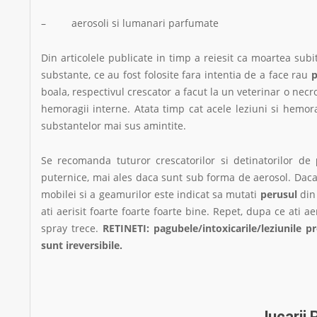
– aerosoli si lumanari parfumate
Din articolele publicate in timp a reiesit ca moartea sub
substante, ce au fost folosite fara intentia de a face rau
p
boala, respectivul crescator a facut la un veterinar o necr
hemoragii interne. Atata timp cat acele leziuni si hem
substantelor mai sus amintite.
Se recomanda tuturor crescatorilor si detinatorilor de
puternice, mai ales daca sunt sub forma de aerosol. Daca 
mobilei si a geamurilor este indicat sa mutati
perusul
din 
ati aerisit foarte foarte foarte bine. Repet, dupa ce ati 
spray trece.
RETINETI: pagubele/intoxicarile/leziunile 
sunt ireversibile.
Jucarii 