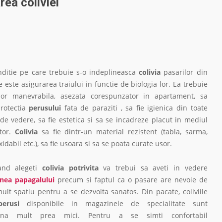
ea coliviei
ditie pe care trebuie s-o indeplineasca
colivia
pasarilor din
e este asigurarea traiului in functie de biologia lor. Ea trebuie
sor manevrabila, asezata corespunzator in apartament, sa
protectia
perusului
fata de paraziti , sa fie igienica din toate
de vedere, sa fie estetica si sa se incadreze placut in mediul
ator.
Colivia
sa fie dintr-un material rezistent (tabla, sarma,
idabil etc.), sa fie usoara si sa se poata curate usor.
and alegeti
colivia potrivita
va trebui sa aveti in vedere
nea papagalului
precum si faptul ca o pasare are nevoie de
ult spatiu pentru a se dezvolta sanatos. Din pacate, coliviile
perusi
disponibile in magazinele de specialitate sunt
auna mult prea mici. Pentru a se simti confortabil