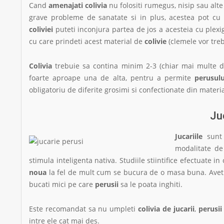
Cand
amenajati colivia
nu folositi rumegus, nisip sau alt
grave probleme de sanatate si in plus, acestea pot cu u
coliviei
puteti inconjura partea de jos a acesteia cu plexig
cu care prindeti acest material de
colivie
(clemele vor treb
Colivia
trebuie sa contina minim 2-3 (chiar mai multe daca
foarte aproape una de alta, pentru a permite
perusulu
obligatoriu de diferite grosimi si confectionate din material
Ju
Jucariile
sunt 
modalitate de 
stimula inteligenta nativa. Studiile stiintifice efectuate i
noua
la fel de mult cum se bucura de o masa buna. Aveti
bucati mici pe care
perusii
sa le poata inghiti.
Este recomandat sa nu umpleti
colivia de jucarii
,
perusii
intre ele cat mai des.