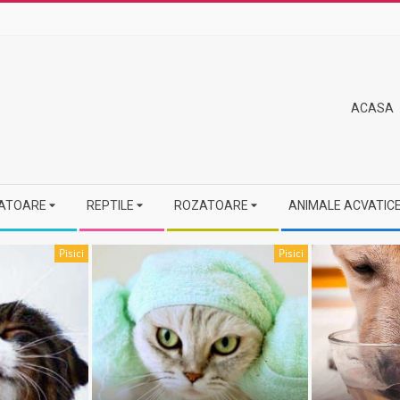
Primary
ACASA
Navigation
Menu
ATOARE
REPTILE
ROZATOARE
ANIMALE ACVATIC
Pisici
Pisici