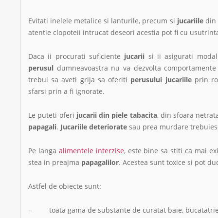
Evitati inelele metalice si lanturile, precum si
jucariile
din 
atentie clopoteii intrucat deseori acestia pot fi cu usutr
Daca ii procurati suficiente
jucarii
si ii asigurati modal
perusul
dumneavoastra nu va dezvolta comportamente 
trebui sa aveti grija sa oferiti
perusului
jucariile
prin rot
sfarsi prin a fi ignorate.
Le puteti oferi
jucarii din piele tabacita
, din sfoara netrat
papagali
.
Jucariile deteriorate
sau prea murdare trebuiesc
Pe langa
alimentele interzise
, este bine sa stiti ca mai e
stea in preajma
papagalilor
. Acestea sunt toxice si pot d
Astfel de obiecte sunt:
– toata gama de substante de curatat baie, bucatatrie,