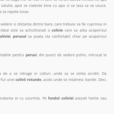
 solutie, apoi se clateste bine cu apa si se lasa sa se usuce.
sa se repete lunar.
n vedere si distanta dintre bare, care trebuie sa fie cuprinsa in
 Ideal este sa achizitionati o
colivie
care sa aiba acoperisul
oliviei
,
perusul
sa poata sta confortabil chiar pe acoperisul
rtabile pentru
perusi
, din punct de vedere psihic, intrucat le
a de a se retrage in colturi, unde sa se simta ocrotit. De
rful unei
colivii rotunde
, acolo unde se intalnesc barele. Deci,
uratarea ei cu usurinta. Pe
fundul coliviei
asezati hartie sau