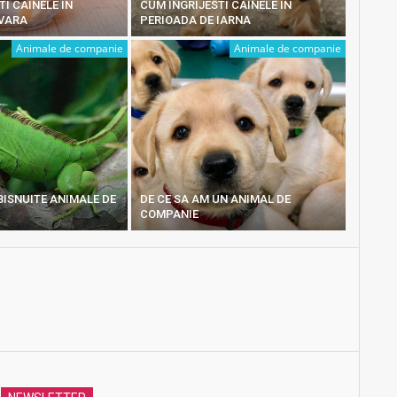
TI CAINELE IN
CUM INGRIJESTI CAINELE IN
 VARA
PERIOADA DE IARNA
Animale de companie
Animale de companie
BISNUITE ANIMALE DE
DE CE SA AM UN ANIMAL DE
COMPANIE