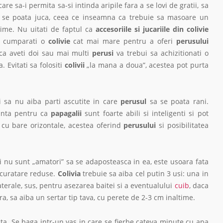
are sa-i permita sa-si intinda aripile fara a se lovi de gratii, sa
sa se poata juca, ceea ce inseamna ca trebuie sa masoare un
me. Nu uitati de faptul ca
accesoriile si jucariile din colivie
sa cumparati o
colivie
cat mai mare pentru a oferi
perusului
ca aveti doi sau mai multi
perusi
va trebui sa achizitionati o
 Evitati sa folositi
colivii
„la mana a doua”, acestea pot purta
si sa nu aiba parti ascutite in care
perusul
sa se poata rani.
anta pentru ca
papagalii
sunt foarte abili si inteligenti si pot
cu bare orizontale, acestea oferind
perusului
si posibilitatea
ii nu sunt „amatori” sa se adaposteasca in ea, este usoara fata
e curatare reduse.
Colivia
trebuie sa aiba cel putin 3 usi: una in
laterale, sus, pentru asezarea baitei si a eventualului
cuib
, daca
ara, sa aiba un sertar tip tava, cu perete de 2-3 cm inaltime.
tata. Se baga intr-un vas in care se fierbe cateva minute cu apa