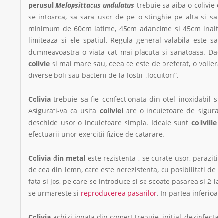
perusul
Melopsittacus undulatus
trebuie sa aiba o colivie c
se intoarca, sa sara usor de pe o stinghie pe alta si 
minimum de 60cm latime, 45cm adancime si 45cm inalti
limiteaza si ele spatiul. Regula general valabila este 
dumneavoastra o viata cat mai placuta si sanatoasa. Da
colivie
si mai mare sau, ceea ce este de preferat, o voliera.
diverse boli sau bacterii de la fostii „locuitori”.
Colivia
trebuie sa fie confectionata din otel inoxidabil 
Asigurati-va ca usita
coliviei
are o incuietoare de sigur
deschide usor o incuietoare simpla. Ideale sunt
coliviile
efectuarii unor exercitii fizice de catarare.
Colivia din metal
este rezistenta , se curate usor, parazit
de cea din lemn, care este nerezistenta, cu posibilitati d
fata si jos, pe care se introduce si se scoate pasarea si 2 
se urmareste si
reproducerea pasarilor
. In partea inferio
Colivia
achizitionata din comert trebuie, initial, dezinfec