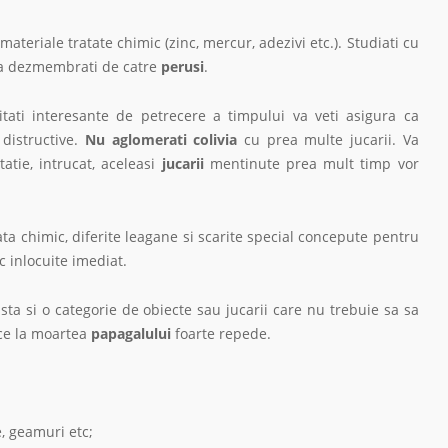
materiale tratate chimic (zinc, mercur, adezivi etc.). Studiati cu
inta dezmembrati de catre
perusi
.
itati interesante de petrecere a timpului va veti asigura ca
distructive.
Nu aglomerati colivia
cu prea multe jucarii. Va
atie, intrucat, aceleasi
jucarii
mentinute prea mult timp vor
ata chimic, diferite leagane si scarite special concepute pentru
 inlocuite imediat.
xista si o categorie de obiecte sau jucarii care nu trebuie sa sa
uce la moartea
papagalului
foarte repede.
 geamuri etc;