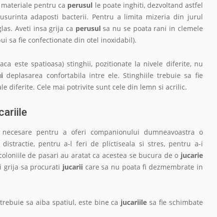
e materiale pentru ca
perusul
le poate inghiti, dezvoltand astfel
surinta adaposti bacterii. Pentru a limita mizeria din jurul
las. Aveti insa grija ca
perusul
sa nu se poata rani in clemele
ui sa fie confectionate din otel inoxidabil).
 este spatioasa) stinghii, pozitionate la nivele diferite, nu
i
deplasarea confortabila intre ele. Stinghiile trebuie sa fie
e diferite. Cele mai potrivite sunt cele din lemn si acrilic.
cariile
necesare pentru a oferi companionului dumneavoastra o
distractie, pentru a-l feri de plictiseala si stres, pentru a-i
n coloniile de pasari au aratat ca acestea se bucura de o
jucarie
 grija sa procurati
jucarii
care sa nu poata fi dezmembrate in
trebuie sa aiba spatiul, este bine ca
jucariile
sa fie schimbate