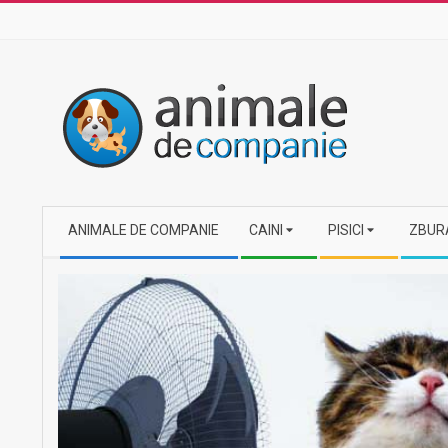
Skip
to
content
Secondary
ANIMALE DE COMPANIE
CAINI
PISICI
ZBUR
Navigation
Menu