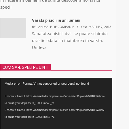
In fiecare an oamenii de stiinta descopera noi si noi
specii
Varsta pisicii in ani umani
BY:
ANIMALE DE COMPANIE
ON:
MARTIE 7, 2018
Sanatatea pisicii dvs. se poate schimba
drastic odata cu inaintarea in varsta.
Undeva
CUM SA-L SPELI PE DINTI
Player
Media error: Format(s) not supported or source(s) not found
video
Descarcă fișierul: https://animaledecompanie.info/wp-content/uploads/2018/02/how-
to-brush-your-dogs-teeth_1000k.mp4?_=1
Descarcă fișierul: https://animaledecompanie.info/wp-content/uploads/2018/02/how-
to-brush-your-dogs-teeth_1000k.mp4?_=1