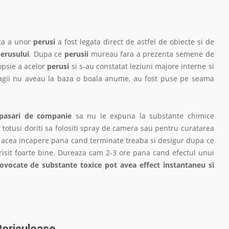
ita a unor
perusi
a fost legata direct de astfel de obiecte si de
erusului
. Dupa ce
perusii
mureau fara a prezenta semene de
opsie a acelor
perusi
si s-au constatat leziuni majore interne si
oragii nu aveau la baza o boala anume, au fost puse pe seama
pasari de companie
sa nu le expuna la substante chimice
totusi doriti sa folositi spray de camera sau pentru curatarea
acea incapere pana cand terminate treaba si desigur dupa ce
aerisit foarte bine. Dureaza cam 2-3 ore pana cand efectul unui
provocate de substante toxice pot avea effect instantaneu si
Periculoase