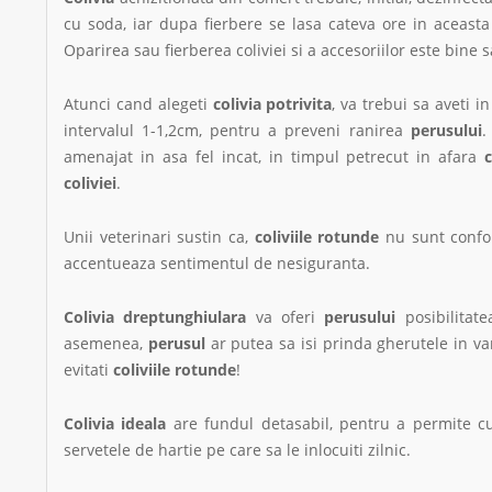
cu soda, iar dupa fierbere se lasa cateva ore in aceasta
Oparirea sau fierberea coliviei si a accesoriilor este bine 
Atunci cand alegeti
colivia potrivita
, va trebui sa aveti i
intervalul 1-1,2cm, pentru a preveni ranirea
perusului
.
amenajat in asa fel incat, in timpul petrecut in afara
c
coliviei
.
Unii veterinari sustin ca,
coliviile rotunde
nu sunt confo
accentueaza sentimentul de nesiguranta.
Colivia dreptunghiulara
va oferi
perusului
posibilitate
asemenea,
perusul
ar putea sa isi prinda gherutele in va
evitati
coliviile rotunde
!
Colivia ideala
are fundul detasabil, pentru a permite c
servetele de hartie pe care sa le inlocuiti zilnic.