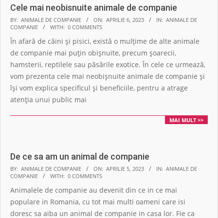
Cele mai neobisnuite animale de companie
2023-
BY:
ANIMALE DE COMPANIE
ON:
APRILIE 6, 2023
IN:
ANIMALE DE
COMPANIE
WITH:
0 COMMENTS
04-
În afară de câini și pisici, există o mulțime de alte animale
06
de companie mai puțin obișnuite, precum șoarecii,
hamsterii, reptilele sau păsările exotice. În cele ce urmează,
vom prezenta cele mai neobișnuite animale de companie și
își vom explica specificul și beneficiile, pentru a atrage
atenția unui public mai
MAI MULT >>
De ce sa am un animal de companie
2023-
BY:
ANIMALE DE COMPANIE
ON:
APRILIE 5, 2023
IN:
ANIMALE DE
COMPANIE
WITH:
0 COMMENTS
04-
Animalele de companie au devenit din ce in ce mai
05
populare in Romania, cu tot mai multi oameni care isi
doresc sa aiba un animal de companie in casa lor. Fie ca