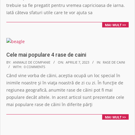
trebuie sa fie pregatit pentru vremea capricioasa de iarna.
Iată câteva sfaturi utile care te vor ajuta sa
MAI MULT >>
Cele mai populare 4 rase de caini
2023-
BY:
ANIMALE DE COMPANIE
ON:
APRILIE 7, 2023
IN:
RASE DE CAINI
WITH:
0 COMMENTS
04-
Când vine vorba de câini, aceștia ocupă un loc special în
07
inimile noastre și în viața noastră de zi cu zi. În funcție de
regiunea geografică, anumite rase de câini pot fi mai
populare decât altele. In acest articol sunt prezentate cele
mai populare rase de câini în diferite părți
MAI MULT >>