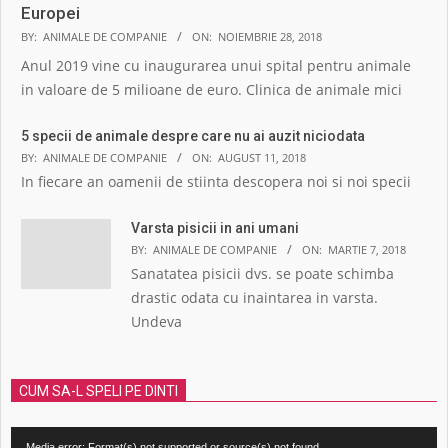
Europei
BY:
ANIMALE DE COMPANIE
ON:
NOIEMBRIE 28, 2018
Anul 2019 vine cu inaugurarea unui spital pentru animale
in valoare de 5 milioane de euro. Clinica de animale mici
5 specii de animale despre care nu ai auzit niciodata
BY:
ANIMALE DE COMPANIE
ON:
AUGUST 11, 2018
In fiecare an oamenii de stiinta descopera noi si noi specii
Varsta pisicii in ani umani
BY:
ANIMALE DE COMPANIE
ON:
MARTIE 7, 2018
Sanatatea pisicii dvs. se poate schimba
drastic odata cu inaintarea in varsta.
Undeva
CUM SA-L SPELI PE DINTI
Player
Media error: Format(s) not supported or source(s) not found