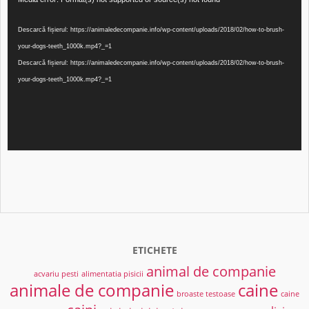
video
Descarcă fișierul: https://animaledecompanie.info/wp-content/uploads/2018/02/how-to-brush-
your-dogs-teeth_1000k.mp4?_=1
Descarcă fișierul: https://animaledecompanie.info/wp-content/uploads/2018/02/how-to-brush-
your-dogs-teeth_1000k.mp4?_=1
ETICHETE
animal de companie
acvariu pesti
alimentatia pisicii
animale de companie
caine
broaste testoase
caine