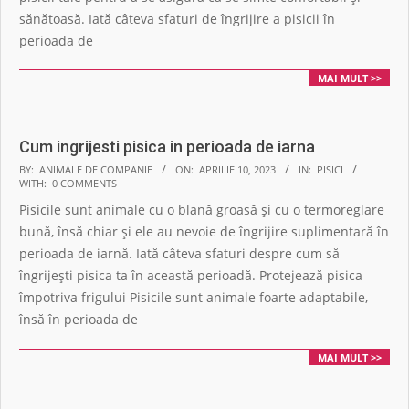
sănătoasă. Iată câteva sfaturi de îngrijire a pisicii în
perioada de
MAI MULT >>
Cum ingrijesti pisica in perioada de iarna
2023-
BY:
ANIMALE DE COMPANIE
ON:
APRILIE 10, 2023
IN:
PISICI
WITH:
0 COMMENTS
04-
Pisicile sunt animale cu o blană groasă și cu o termoreglare
10
bună, însă chiar și ele au nevoie de îngrijire suplimentară în
perioada de iarnă. Iată câteva sfaturi despre cum să
îngrijești pisica ta în această perioadă. Protejează pisica
împotriva frigului Pisicile sunt animale foarte adaptabile,
însă în perioada de
MAI MULT >>