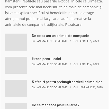
hamsterii, reptilele sau păsările exotice. În cele ce urmează,
vom prezenta cele mai neobișnuite animale de companie și
își vom explica specificul și beneficiile, pentru a atrage
atenția unui public mai larg care caută alternative la
animalele de companie tradiționale. Rozatoare
De ce sa am un animal de companie
BY:
ANIMALE DE COMPANIE
ON:
APRILIE 5, 2023
Hrana pentru caini
BY:
ANIMALE DE COMPANIE
ON:
APRILIE 4, 2023
5 sfaturi pentru prelungirea vietii animalelor
BY:
ANIMALE DE COMPANIE
ON:
IANUARIE 31, 2019
De ce mananca pisicile iarba?