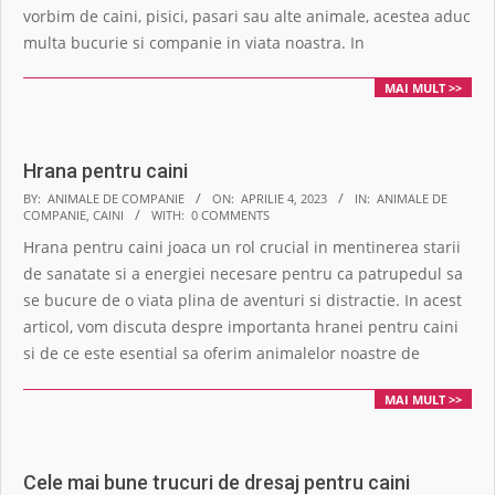
vorbim de caini, pisici, pasari sau alte animale, acestea aduc
multa bucurie si companie in viata noastra. In
MAI MULT >>
Hrana pentru caini
2023-
BY:
ANIMALE DE COMPANIE
ON:
APRILIE 4, 2023
IN:
ANIMALE DE
COMPANIE
,
CAINI
WITH:
0 COMMENTS
04-
Hrana pentru caini joaca un rol crucial in mentinerea starii
04
de sanatate si a energiei necesare pentru ca patrupedul sa
se bucure de o viata plina de aventuri si distractie. In acest
articol, vom discuta despre importanta hranei pentru caini
si de ce este esential sa oferim animalelor noastre de
MAI MULT >>
Cele mai bune trucuri de dresaj pentru caini