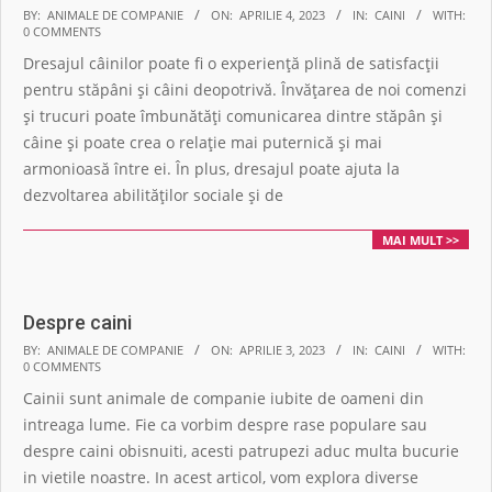
2023-
BY:
ANIMALE DE COMPANIE
ON:
APRILIE 4, 2023
IN:
CAINI
WITH:
0 COMMENTS
04-
Dresajul câinilor poate fi o experiență plină de satisfacții
04
pentru stăpâni și câini deopotrivă. Învățarea de noi comenzi
și trucuri poate îmbunătăți comunicarea dintre stăpân și
câine și poate crea o relație mai puternică și mai
armonioasă între ei. În plus, dresajul poate ajuta la
dezvoltarea abilităților sociale și de
MAI MULT >>
Despre caini
2023-
BY:
ANIMALE DE COMPANIE
ON:
APRILIE 3, 2023
IN:
CAINI
WITH:
0 COMMENTS
04-
Cainii sunt animale de companie iubite de oameni din
03
intreaga lume. Fie ca vorbim despre rase populare sau
despre caini obisnuiti, acesti patrupezi aduc multa bucurie
in vietile noastre. In acest articol, vom explora diverse