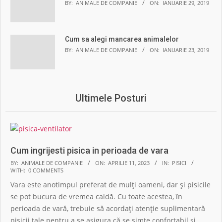
BY:
ANIMALE DE COMPANIE
ON:
IANUARIE 29, 2019
Cum sa alegi mancarea animalelor
BY:
ANIMALE DE COMPANIE
ON:
IANUARIE 23, 2019
Ultimele Posturi
Cum ingrijesti pisica in perioada de vara
2023-
BY:
ANIMALE DE COMPANIE
ON:
APRILIE 11, 2023
IN:
PISICI
WITH:
0 COMMENTS
04-
Vara este anotimpul preferat de mulți oameni, dar și pisicile
11
se pot bucura de vremea caldă. Cu toate acestea, în
perioada de vară, trebuie să acordați atenție suplimentară
pisicii tale pentru a se asigura că se simte confortabil și