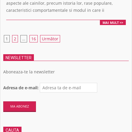
aspecte ale cainilor, precum istoria lor, rase populare,
caracteristici comportamentale si modul in care ii
MAI MULT >>
Navigare
1
2
…
16
Următor
în
articole
NEWSLETTER
Aboneaza-te la newsletter
Adresa de e-mail:
CAUTA